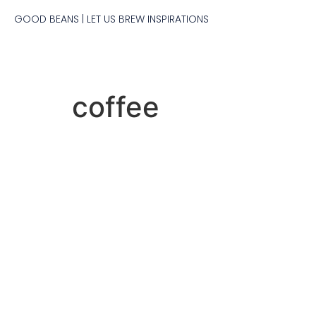
GOOD BEANS​ | LET US BREW INSPIRATIONS
HOME
PEOPLE & BRAND
PRODUCT
M
coffee
Coffee
GOOD BEANS